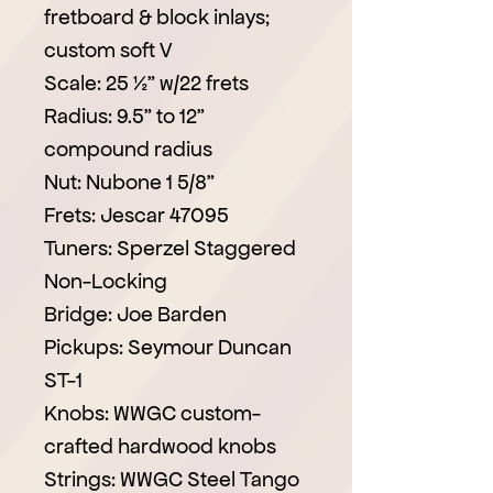
fretboard & block inlays;
custom soft V
Scale: 25 ½” w/22 frets
Radius: 9.5” to 12”
compound radius
Nut: Nubone 1 5/8”
Frets: Jescar 47095
Tuners: Sperzel Staggered
Non-Locking
Bridge: Joe Barden
Pickups: Seymour Duncan
ST-1
Knobs: WWGC custom-
crafted hardwood knobs
Strings: WWGC Steel Tango