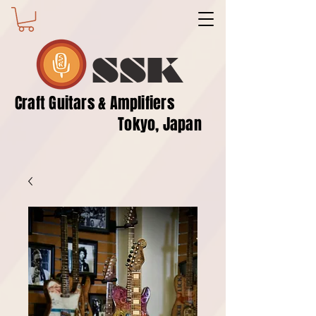
SSK
​Craft Guitars & Amplifiers
Tokyo, Japan