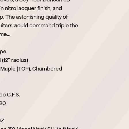
n nitro lacquer finish, and
p. The astonishing quality of
uitars would command triple the
me...
ape
12" radius)
 Maple (TOP), Chambered
o C.F.S.
-20
1Z