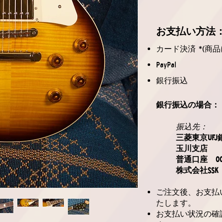
お支払
い方法
カード決済 *(商品
PayPal
銀行振込
銀行振込の場合：
振込先：
三菱東京UFJ
玉川支店
普通口座 006
株式会社SSK
ご注文後、お支払
たします。
お支払い状況の確