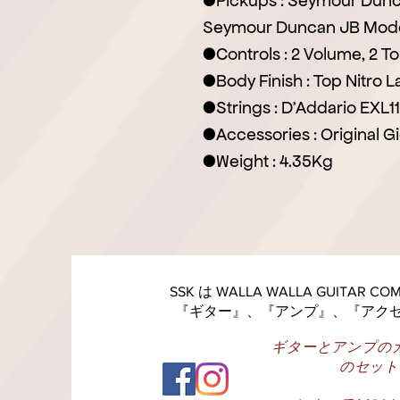
●Pickups : Seymour Dunc
Seymour Duncan JB Model
●Controls : 2 Volume, 2 T
●Body Finish : Top Nitro 
●Strings : D'Addario EXL11
●Accessories : Original G
●Weight : 4.35Kg
SSK は WALLA WALLA GUITAR 
『ギター』、『アンプ』、『アク
ギターとアンプの
のセット