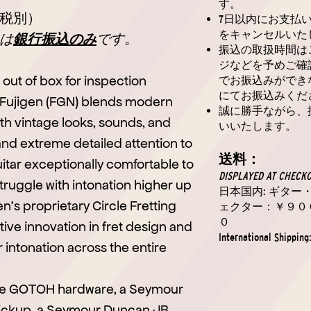
す。
税別）
7日以内にお支払
をキャンセルいた
は
銀行振込のみ
です。
振込の取扱時間は
ジなどを予めご確
out of box for inspection
でお振込みができ
にてお振込みくだ
y Fujigen (FGN) blends modern
誠に勝手ながら、
 with vintage looks, sounds, and
いいたします。
nd extreme detailed attention to
送料：
itar exceptionally comfortable to
DISPLAYED AT CHECK
truggle with intonation higher up
日本国内: ギタ
en's proprietary Circle Fretting
ェクター：￥９０
０
tive innovation in fret design and
International Shipping
r intonation across the entire
able GOTOH hardware, a Seymour
ickup, a Seymour Duncan JB