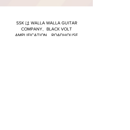
SSK は WALLA WALLA GUITAR
COMPANY、BLACK VOLT
AMPLIFICATION、ROADHOUSE
AMPLIFIERS、STRINGJOY などのユニー
クな『ギター』、『アンプ』、『アクセ
サリー』などの日本輸入元。詳しくはE
メール、若しくはお問合せフォームにて
ご連絡ください。
ギターとアンプのカスタムスペックやら、弦のカスタム
ゲージのセットの注文は是非お問合せください。
卸売・委託販売に関しては是非お問い合わせください。
Eメール:
strawnkm@ssk-corp.com
〒157-0076