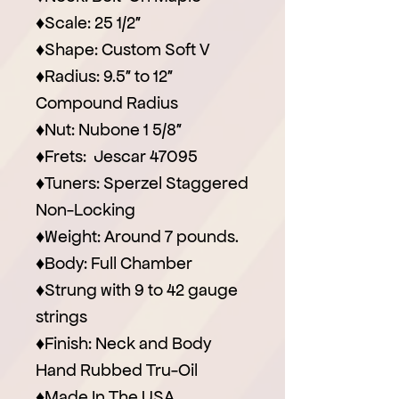
♦Scale: 25 1/2″
♦Shape: Custom Soft V
♦Radius: 9.5″ to 12″
Compound Radius
♦Nut: Nubone 1 5/8″
♦Frets: Jescar 47095
♦Tuners: Sperzel Staggered
Non-Locking
♦Weight: Around 7 pounds.
♦Body: Full Chamber
♦Strung with 9 to 42 gauge
strings
♦Finish: Neck and Body
Hand Rubbed Tru-Oil
♦Made In The USA