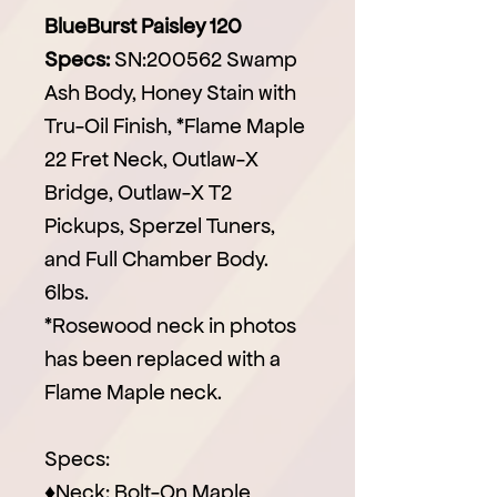
BlueBurst Paisley 120
Specs:
SN:200562 Swamp
Ash Body, Honey Stain with
Tru-Oil Finish, *Flame Maple
22 Fret Neck, Outlaw-X
Bridge, Outlaw-X T2
Pickups, Sperzel Tuners,
and Full Chamber Body.
6lbs.
*Rosewood neck in photos
has been replaced with a
Flame Maple neck.
Specs:
♦Neck: Bolt-On Maple