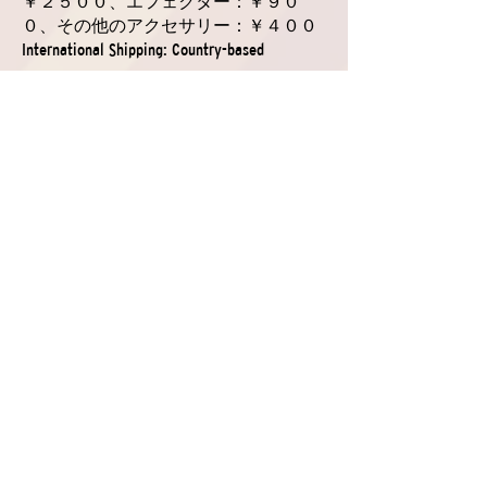
￥２５００、エフェクター：￥９０
０、その他のアクセサリー：￥４００
International Shipping: Country-based
SSK は WALLA WALLA GUITAR
COMPANY、BLACK VOLT
AMPLIFICATION、ROADHOUSE
AMPLIFIERS、STRINGJOY などのユニー
クな『ギター』、『アンプ』、『アクセ
サリー』などの日本輸入元。詳しくはE
メール、若しくはお問合せフォームにて
ご連絡ください。
ギターとアンプのカスタムスペックやら、弦のカスタム
ゲージのセットの注文は是非お問合せください。