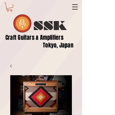
SSK
​Craft Guitars & Amplifiers
Tokyo, Japan