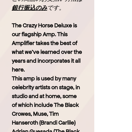
銀行振込のみ
です。
The Crazy Horse Deluxe is
our flagship Amp. This
Amplifier takes the best of
what we've learned over the
years and incorporates it all
here.
This amp is used by many
celebrity artists on stage, in
studio and at home, some
of which include The Black
Crowes, Muse, Tim
Hanseroth (Brandi Carlile)
Adrian Quesada (The Black