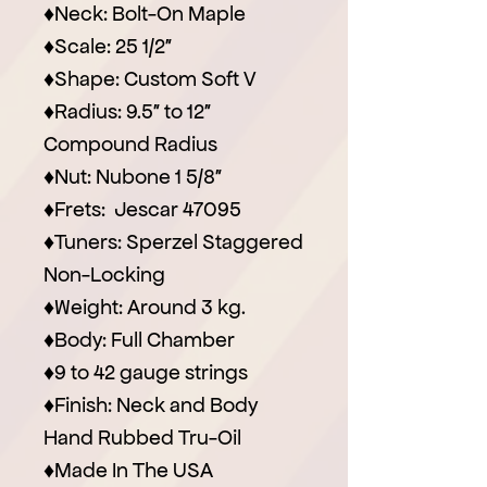
♦
Neck: Bolt-On Maple
♦
Scale: 25 1/2″
♦
Shape: Custom Soft V
♦
Radius: 9.5″ to 12″
Compound Radius
♦
Nut: Nubone 1 5/8″
♦
Frets: Jescar 47095
♦
Tuners: Sperzel Staggered
Non-Locking
♦
Weight: Around 3 kg.
♦
Body: Full Chamber
♦
9 to 42 gauge strings
♦
Finish: Neck and Body
Hand Rubbed Tru-Oil
♦
Made In The USA