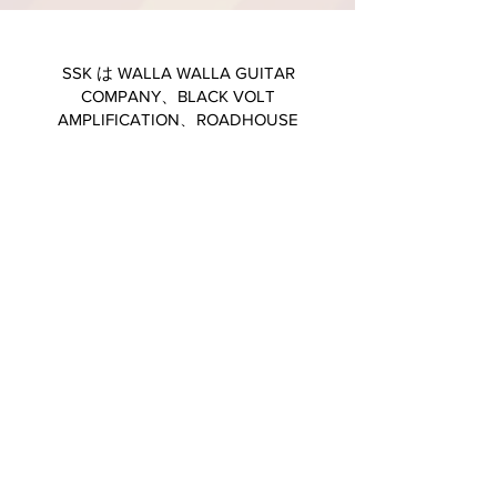
SSK は WALLA WALLA GUITAR
COMPANY、BLACK VOLT
AMPLIFICATION、ROADHOUSE
AMPLIFIERS、STRINGJOY などのユニー
クな『ギター』、『アンプ』、『アクセ
サリー』などの日本輸入元。詳しくはE
メール、若しくはお問合せフォームにて
ご連絡ください。
ギターとアンプのカスタムスペックやら、弦のカスタム
ゲージのセットの注文は是非お問合せください。
卸売・委託販売に関しては是非お問い合わせください。
Eメール:
strawnkm@ssk-corp.com
〒157-0076