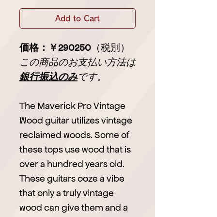
Add to Cart
価格：￥290250
（税別）
この商品のお支払い方法は
銀行振込のみ
です。
The Maverick Pro Vintage
Wood guitar utilizes vintage
reclaimed woods. Some of
these tops use wood that is
over a hundred years old.
These guitars ooze a vibe
that only a truly vintage
wood can give them and a