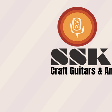
SSK
​Craft Gui