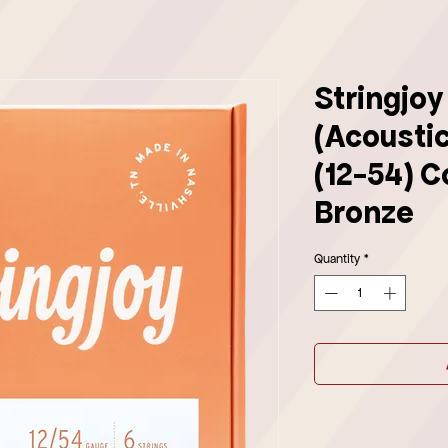
Stringjo
(Acoustic
(12-54) 
Bronze
Quantity
*