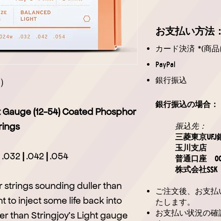
お支払
い方法
カード決済 *(商品
PayPal
銀行振込
）
銀行振込の場合：
ht Gauge (12-54) Coated Phosphor
rings
振込先：
三菱東京UFJ
玉川支店
.032
|
.042
|
.054
普通口座 006
株式会社SSK
ar strings sounding duller than
ご注文後、お支払
 to inject some life back into
たします。
お支払い状況の確
er than Stringjoy’s Light gauge