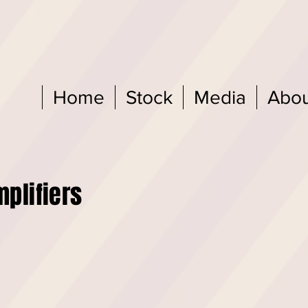
Home
Stock
Media
Abou
tars & Amplifiers To