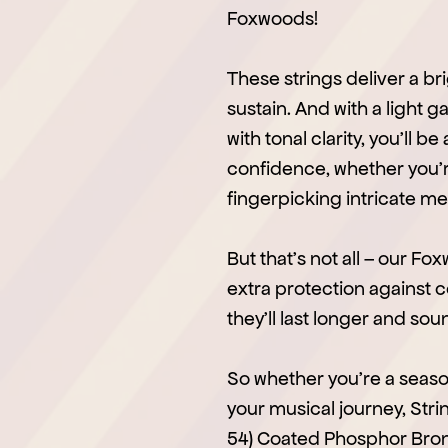
Foxwoods!
These strings deliver a bri
sustain. And with a light g
with tonal clarity, you’ll b
confidence, whether you’
fingerpicking intricate me
But that’s not all – our F
extra protection against c
they’ll last longer and so
So whether you’re a season
your musical journey, Str
54) Coated Phosphor Bronz