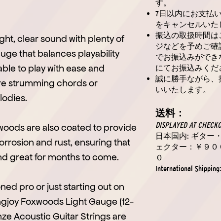
す。
7日以内にお支払
をキャンセルいた
振込の取扱時間は
ght, clear sound with plenty of
ジなどを予めご確
auge that balances playability
でお振込みができ
e able to play with ease and
にてお振込みくだ
誠に勝手ながら、
re strumming chords or
いいたします。
lodies.
送料：
DISPLAYED AT CHECK
oxwoods are also coated to provide
日本国内: ギタ
orrosion and rust, ensuring that
ェクター：￥９０
und great for months to come.
０
International Shipping
ed pro or just starting out on
ingjoy Foxwoods Light Gauge (12-
e Acoustic Guitar Strings are