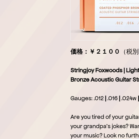
価格：￥２１００
（税別
Stringjoy Foxwoods | Lig
Bronze Acoustic Guitar St
Gauges: .012
|
.016
|
.024w
|
Are you tired of your guit
your grandpa’s jokes? Want
your music? Look no furth