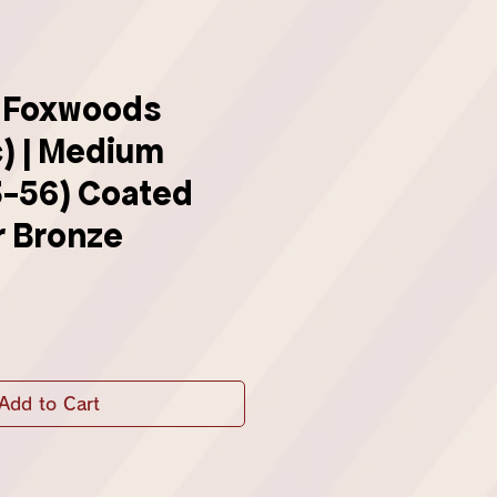
y Foxwoods
) | Medium
3-56) Coated
 Bronze
Add to Cart