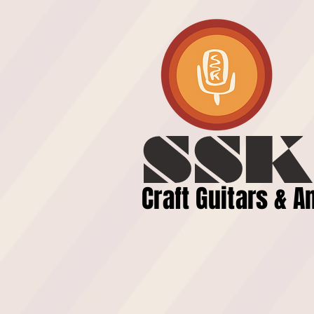
SSK
​Craft Gui