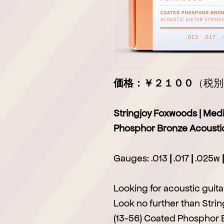
価格：￥２１００
（税別
Stringjoy Foxwoods | Med
Phosphor Bronze Acoustic
Gauges: .013
|
.017
|
.025w
|
Looking for acoustic guita
Look no further than St
(13-56) Coated Phosphor B