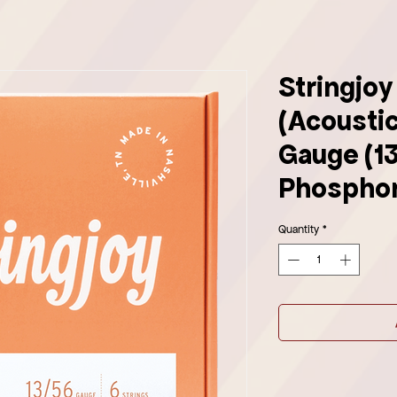
Stringjo
(Acoustic
Gauge (1
Phosphor
Quantity
*