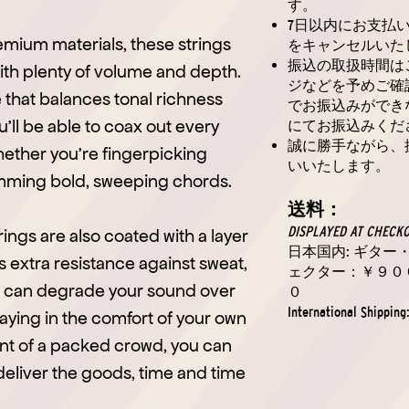
す。
7日以内にお支払
emium materials, these strings
をキャンセルいた
振込の取扱時間は
with plenty of volume and depth.
ジなどを予めご確
that balances tonal richness
でお振込みができ
u’ll be able to coax out every
にてお振込みくだ
誠に勝手ながら、
hether you’re fingerpicking
いいたします。
umming bold, sweeping chords.
送料：
DISPLAYED AT CHECK
trings are also coated with a layer
日本国内: ギタ
s extra resistance against sweat,
ェクター：￥９０
hat can degrade your sound over
０
International Shipping
aying in the comfort of your own
nt of a packed crowd, you can
deliver the goods, time and time