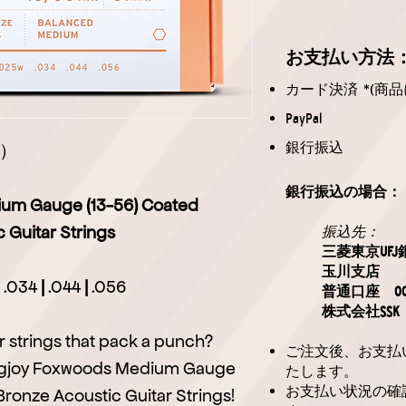
お支払
い方法
カード決済 *(商品
PayPal
銀行振込
）
銀行振込の場合：
ium Gauge (13-56) Coated
 Guitar Strings
振込先：
三菱東京UFJ
玉川支店
.034
|
.044
|
.056
普通口座 006
株式会社SSK
r strings that pack a punch?
ご注文後、お支払
ringjoy Foxwoods Medium Gauge
たします。
お支払い状況の確
ronze Acoustic Guitar Strings!