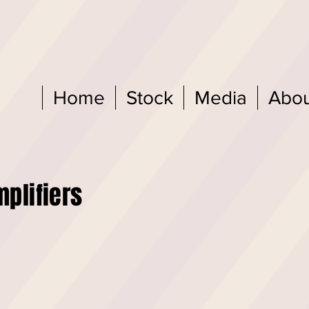
Home
Stock
Media
Abou
tars & Amplifiers To