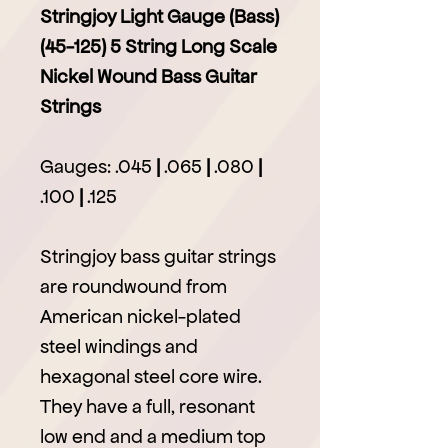
Stringjoy Light Gauge (Bass)
(45-125) 5 String Long Scale
Nickel Wound Bass Guitar
Strings
Gauges: .045
|
.065
|
.080
|
.100
|
.125
Stringjoy bass guitar strings
are roundwound from
American nickel-plated
steel windings and
hexagonal steel core wire.
They have a full, resonant
low end and a medium top