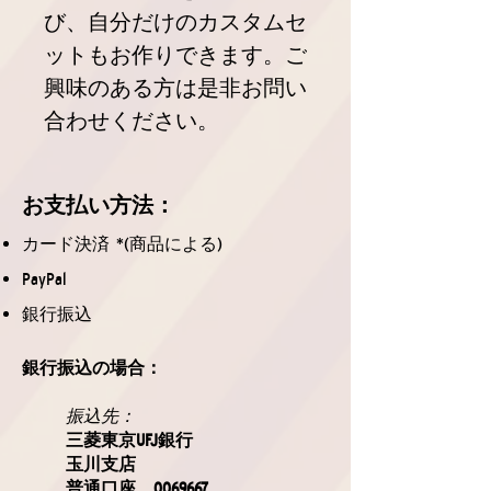
び、自分だけのカスタムセ
ットもお作りできます。ご
興味のある方は是非お問い
合わせください。
お支払
い方法
：
カード決済 *(商品による)
PayPal
銀行振込
銀行振込の場合：
振込先：
三菱東京UFJ銀行
玉川支店
普通口座
0069667