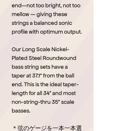
end—not too bright, not too
mellow — giving these
strings a balanced sonic
profile with optimum output.
Our Long Scale Nickel-
Plated Steel Roundwound
bass string sets have a
taper at 37.1″ from the ball
end. This is the ideal taper-
length for all 34″ and most
non-string-thru 35″ scale
basses.
＊弦のゲージを一本一本選