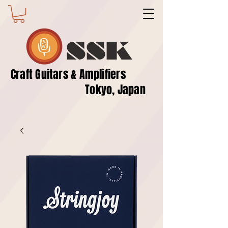
SSK
​Craft Guitars & Amplifiers
Tokyo, Japan