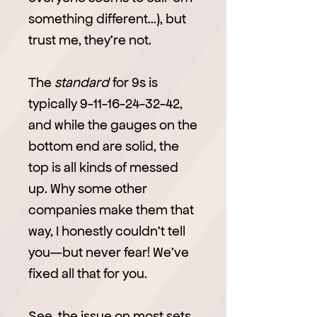
something different…), but
trust me, they’re not.
The
standard
for 9s is
typically 9-11-16-24-32-42,
and while the gauges on the
bottom end are solid, the
top is all kinds of messed
up. Why some other
companies make them that
way, I honestly couldn’t tell
you—but never fear! We’ve
fixed all that for you.
See, the issue on most sets