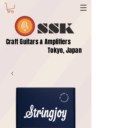
SSK
​Craft Guitars & Amplifiers
Tokyo, Japan