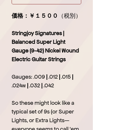
価格：￥１５００
（税別）
Stringjoy Signatures |
Balanced Super Light
Gauge (9-42) Nickel Wound
Electric Guitar Strings
Gauges: .009
|
.012
|
.015
|
.024w
|
.032
|
.042
So these might look like a
typical set of 9s (or Super
Lights, or Extra Lights—
everyone seems to call ‘em