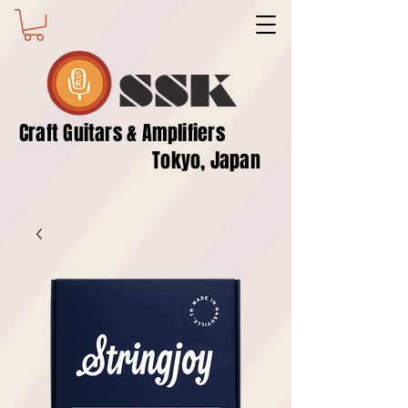
SSK
​Craft Guitars & Amplifiers
Tokyo, Japan