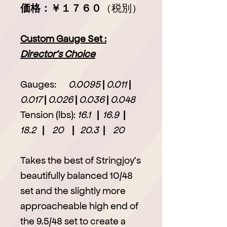
価格：￥１７６０
（税別）
Custom Gauge Set :
Director's Choice
Gauges:
0.0095
|
0.011
|
0.017
|
0.026
|
0.036
|
0.048
Tension (lbs):
16.1
|
16.9
|
18.2
|
20
|
20.3
|
20
Takes the best of Stringjoy's
beautifully balanced 10/48
set and the slightly more
approacheable high end of
the 9.5/48 set to create a