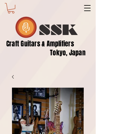
SSK
​Craft Guitars & Amplifiers
Tokyo, Japan