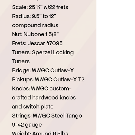
Scale: 25 ½” w/22 frets
Radius: 9.5” to 12”
compound radius
Nut: Nubone 1 5/8”
Frets: Jescar 47095
Tuners: Sperzel Locking
Tuners
Bridge: WWGC Outlaw-X
Pickups: WWGC Outlaw-X T2
Knobs: WWGC custom-
crafted hardwood knobs
and switch plate
Strings: WWGC Steel Tango
9-42 gauge
Weight: Around 6.5lbs.